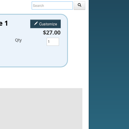
e 1
Customize
$27.00
Qty